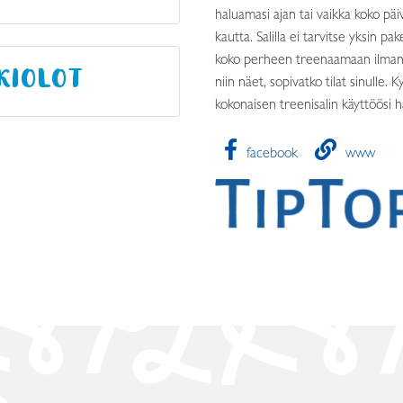
haluamasi ajan tai vaikka koko päiv
kautta. Salilla ei tarvitse yksin p
koko perheen treenaamaan ilman l
KIOLOT
niin näet, sopivatko tilat sinulle. K
kokonaisen treenisalin käyttöösi 
facebook
www