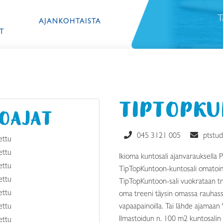
T
AJANKOHTAISTA
T
TIPTOPK
LOAJAT
045 3121 005
ptstud
ettu
ettu
Ikioma kuntosali ajanvarauksella P
ettu
TipTopKuntoon-kuntosali omatoimis
ettu
TipTopKuntoon-sali vuokrataan tre
ettu
oma treeni täysin omassa rauhassa 
ettu
vapaapainoilla. Tai lähde ajamaan 
Ilmastoidun n. 100 m2 kuntosalin 
ettu