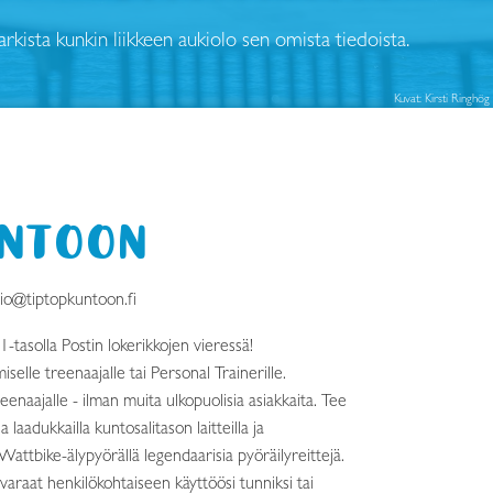
arkista kunkin liikkeen aukiolo sen omista tiedoista.
Kuvat: Kirsti Ringhög
UNTOON
io@tiptopkuntoon.fi
1-tasolla Postin lokerikkojen vieressä!
elle treenaajalle tai Personal Trainerille.
enaajalle - ilman muita ulkopuolisia asiakkaita. Tee
laadukkailla kuntosalitason laitteilla ja
Wattbike-älypyörällä legendaarisia pyöräilyreittejä.
varaat henkilökohtaiseen käyttöösi tunniksi tai