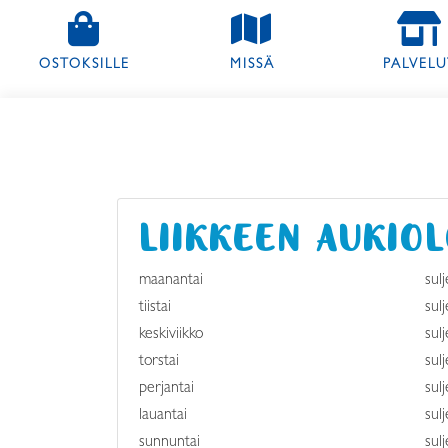
(NYKYINEN)
OSTOKSILLE
MISSÄ
PALVELU
LIIKKEEN AUKIO
maanantai
sulj
tiistai
sulj
keskiviikko
sulj
torstai
sulj
perjantai
sulj
lauantai
sulj
sunnuntai
sulj