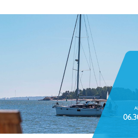
A
06.3