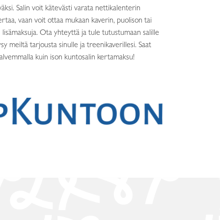
äksi. Salin voit kätevästi varata nettikalenterin
akertaa, vaan voit ottaa mukaan kaverin, puolison tai
isämaksuja. Ota yhteyttä ja tule tutustumaan salille
ysy meiltä tarjousta sinulle ja treenikaverillesi. Saat
halvemmalla kuin ison kuntosalin kertamaksu!