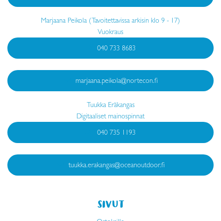
Marjaana Peikola (Tavoitettavissa arkisin klo 9 - 17)
Vuokraus
040 733 8683
marjaana.peikola@nortecon.fi
Tuukka Eräkangas
Digitaaliset mainospinnat
040 735 1193
tuukka.erakangas@oceanoutdoor.fi
SIVUT