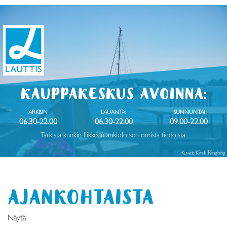
KAUPPAKESKUS AVOINNA:
ARKISIN
LAUANTAI
SUNNUNTAI
06.30-22.00
06.30-22.00
09.00-22.00
Tarkista kunkin liikkeen aukiolo sen omista tiedoista.
Kuvat: Kirsti Ringhög
AJANKOHTAISTA
Näytä