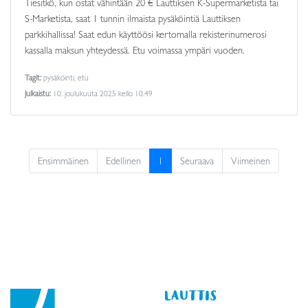
Tiesitkö, kun ostat vähintään 20 € Lauttiksen K-Supermarketista tai
S-Marketista, saat 1 tunnin ilmaista pysäköintiä Lauttiksen
parkkihallissa! Saat edun käyttöösi kertomalla rekisterinumerosi
kassalla maksun yhteydessä. Etu voimassa ympäri vuoden.
Tagit:
pysäköinti, etu
Julkaistu:
10. joulukuuta 2025 kello 10.49
Ensimmäinen
Edellinen
1
Seuraava
Viimeinen
(nykyinen)
LAUTTIS