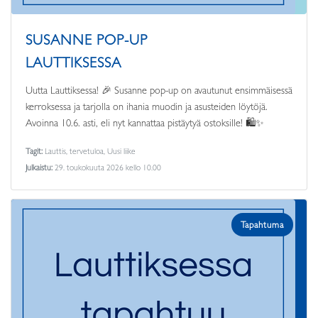
SUSANNE POP-UP
LAUTTIKSESSA
Uutta Lauttiksessa! 🎉 Susanne pop-up on avautunut ensimmäisessä
kerroksessa ja tarjolla on ihania muodin ja asusteiden löytöjä.
Avoinna 10.6. asti, eli nyt kannattaa pistäytyä ostoksille! 🛍️✨
Tagit:
Lauttis, tervetuloa, Uusi liike
Julkaistu:
29. toukokuuta 2026 kello 10.00
Tapahtuma