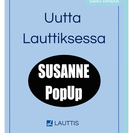
Saanko esittäytyä