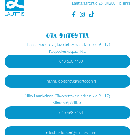
Lauttasaarentie 28, 00200 Helsinki
OTA YHTEYTTÄ
Hanna Feodorov (Tavoitettavissa arkisin klo 9 - 17)
Kauppakeskuspäällikkö
040 630 4483
hanna.feodorov@nortecon.fi
Niko Laurikainen (Tavoitettavissa arkisin klo 9 - 17)
Kiinteistöpäällikkö
040 668 5464
niko.laurikainen@colliers.com