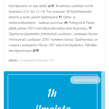
Kierrätysrieha on taas täällä! 🌿♻️ Tervetuloa Lauttiksen torille
lauantaina 23.5. klo 12–16! Tuo mukanasi: 👕 Käyttökelpoiset
tekstiilit ja kodin pienet käyttötavarat 🔌 Sähkö- ja
elektroniikkalaitteet – kaikessa kunnossa 🚲 Polkupyörät Paikan
päällä jaetaan HSY:n kierrätysmateriaaleja sekä biopusseja. 💚
Tapahtuma järjestetään yhteistyössä Lauttiksen, Lauttasaari-Seuran
Hiilineutraali Lauttasaari 2030 -hankkeen kanssa. Tapahtumassa on
mukana Lauttasaaren Martat, HSY sekä Kierrätyskeskus. Nähdään
kierrätysriehassa! ♻️💙
Julkaistu:
12. toukokuuta 2026 kello 7.53
Saanko esittäytyä